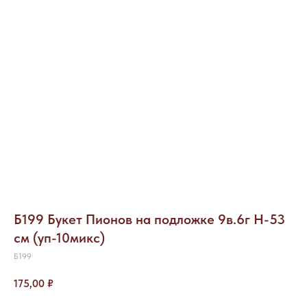
Б199 Букет Пионов на подложке 9в.6г Н-53
см (уп-10микс)
Б199
175,00
₽