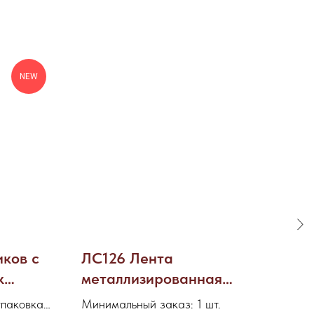
NEW
иков с
ЛС126 Лента
О1
к
металлизированная
“П
с)
“Лиана” 8/50
ме
паковка -
Минимальный заказ: 1 шт.
Мин