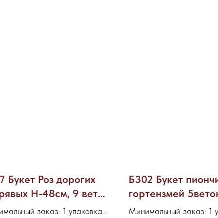
7 Букет Роз дорогих
Б302 Букет пионч
рявых Н-48см, 9 веток
гортензмей 5вето
 (уп-10микс)
Н-34см (уп-40мик
мальный заказ: 1 упаковка
Минимальный заказ: 1 у