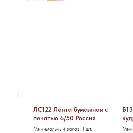
езинке
ЛС122 Лента бумажная с
Б13
печатью 6/50 Россия
куд
6г.
паковка -
Минимальный заказ: 1 шт.
Мини