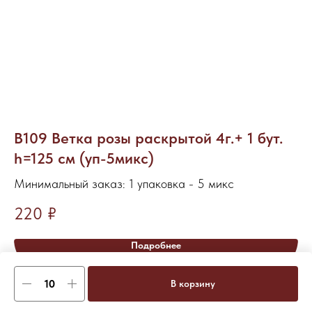
В109 Ветка розы раскрытой 4г.+ 1 бут.
Р
h=125 см (уп-5микс)
с
Минимальный заказ: 1 упаковка - 5 микс
Ми
220
₽
4
Подробнее
В корзину