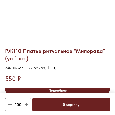
РЖ110 Платье ритуальное “Милорада”
Р
(уп-1 шт.)
а
Минимальный заказ: 1 шт.
Ми
550
₽
7
Подробнее
В корзину