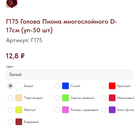
Г175 Голова Пиона многослойного D-
17см (уп-50 шт)
Артикул:
Г175
12,8
₽
Цвет
Белый
Синий
Красный
Персиковый
Светло зелёный
Малиновы
Жёлтый
Розово-сиреневый
Бело-фиол
Бордовый