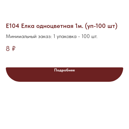
Е104 Елка одноцветная 1м. (уп-100 шт)
Г
б
Минимальный заказ: 1 упаковка - 100 шт.
Ми
8
₽
В 
1
Подробнее