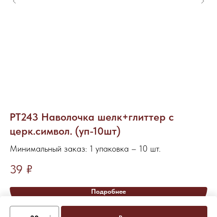
РТ243 Наволочка шелк+глиттер с
В
церк.символ. (уп-10шт)
Ми
Минимальный заказ: 1 упаковка – 10 шт.
6
39
₽
Подробнее