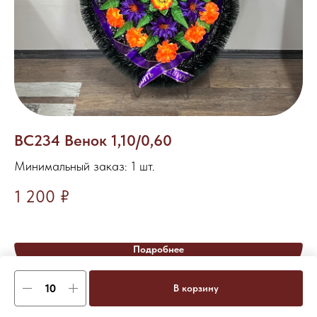
ВС234 Венок 1,10/0,60
Б
(
Минимальный заказ: 1 шт.
Ми
1 200
₽
2
Подробнее
В корзину