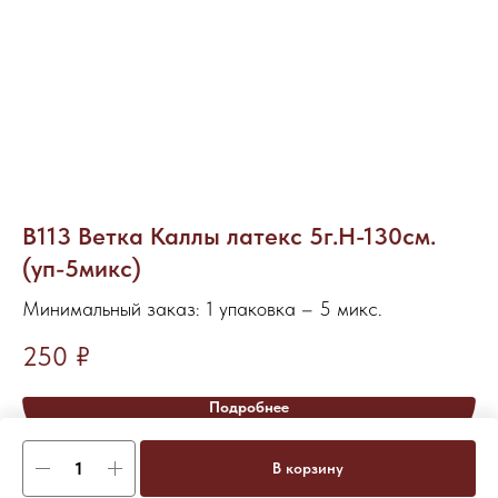
В113 Ветка Каллы латекс 5г.H-130см.
С
(уп-5микс)
Ми
Минимальный заказ: 1 упаковка – 5 микс.
2
250
₽
Подробнее
В корзину