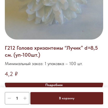
Г212 Голова хризантемы “Лучик” d=8,5
Ц
см. (уп-100шт.)
Ми
Ве
Минимальный заказ: 1 упаковка – 100 шт.
7
4,2
₽
Подробнее
В корзину