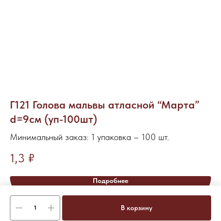
Г121 Голова мальвы атласной “Марта”
С
d=9см (уп-100шт)
Ми
Минимальный заказ: 1 упаковка – 100 шт.
7
1,3
₽
Нет
Подробнее
В корзину