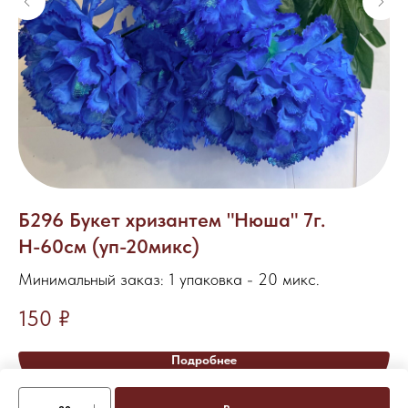
Б296 Букет хризантем "Нюша" 7г.
О
Н-60см (уп-20микс)
35
Минимальный заказ: 1 упаковка - 20 микс.
Ми
150
₽
19
Подробнее